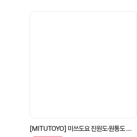
[MITUTOYO] 미쓰도요 진원도·원통도 측정기 RA-2200AH 설치 사례 | 설치·세팅·교육 완료