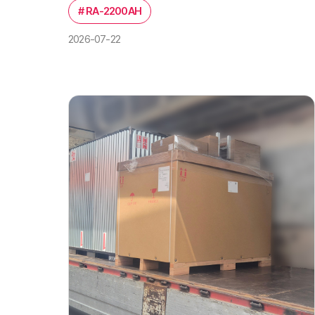
#
RA-2200AH
2026-07-22