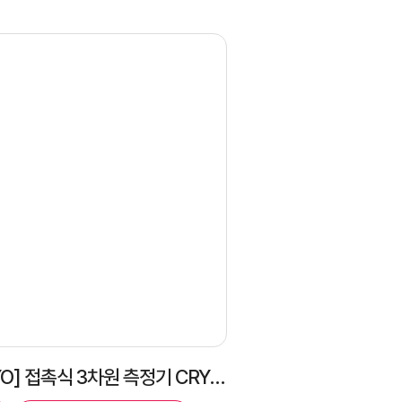
[MITUTOYO] 접촉식 3차원 측정기 CRYSTA-APEX V 122010 설치 후기｜전시 장비·제진 시스템 적용 사례