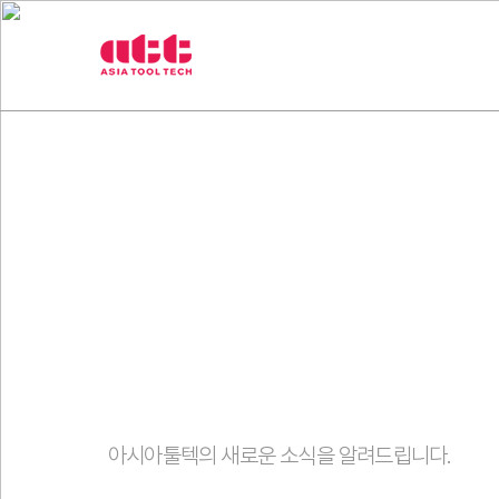
3
제품
취급브랜
차
원
측
정
기
아
시
아
툴
텍
고객센터
아시아툴텍의 새로운 소식을 알려드립니다.