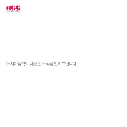
3
차
원
측
정
기
아
시
아
툴
텍
고객센터
아시아툴텍의 새로운 소식을 알려드립니다.