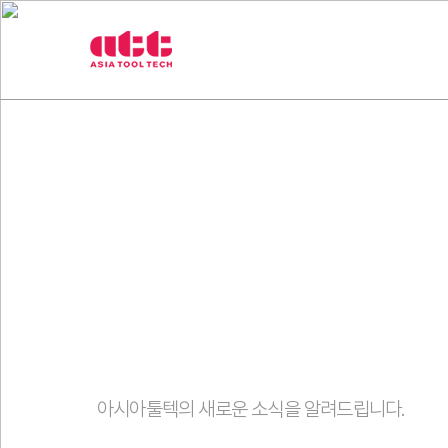
3
제품
취급브랜
차
원
측
정
기
아
시
아
툴
텍
고객센터
아시아툴텍의 새로운 소식을 알려드립니다.