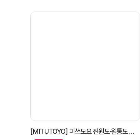
[MITUTOYO] 미쓰도요 진원도·원통도 측정기 RA-2200AH 설치 사례 | 설치·세팅·교육 완료