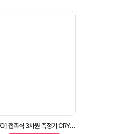
[MITUTOYO] 접촉식 3차원 측정기 CRYSTA-APEX V 122010 설치 후기｜전시 장비·제진 시스템 적용 사례