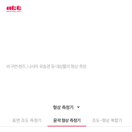
3
차
원
측
정
기
아
시
아
툴
텍
윤곽 형상 측정기
비구면 렌즈, 나사의 유효경 등 대상물의 형상 측정
형상 측정기
표면 조도 측정기
윤곽 형상 측정기
조도-형상 복합기