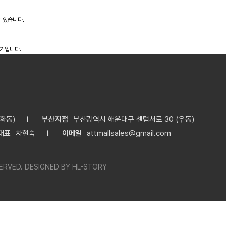
 있습니다.
정기입니다.
화동)
부산지점
부산광역시 해운대구 센텀서로 30 (우동)
대표
차현숙
이메일
attmallsales@gmail.com
RVED. DESIGNED BY
HL-STORY