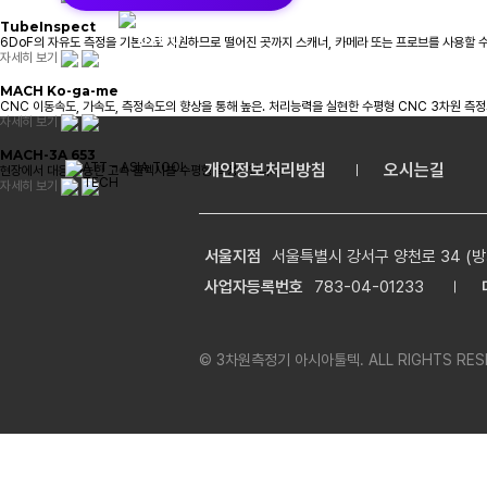
TubeInspect
6DoF의 자유도 측정을 기본으로 지원하므로 떨어진 곳까지 스캐너, 카메라 또는 프로브를 사용할 수
자세히 보기
MACH Ko-ga-me
CNC 이동속도, 가속도, 측정속도의 향상을 통해 높은. 처리능력을 실현한 수평형 CNC 3차원 측
자세히 보기
MACH-3A 653
개인정보처리방침
오시는길
현장에서 대응 가능한 고속 플렉시블 수평형 측정기입니다.
자세히 보기
서울지점
서울특별시 강서구 양천로 34 (방
사업자등록번호
783-04-01233
© 3차원측정기 아시아툴텍. ALL RIGHTS RESE