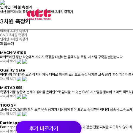
인라인 3차원 측정기
3
생산 라인에서의 측정에 최적화된 현장형 3차원 측정기
제품
취급브랜
차
원
3차원 측정기
측
정
이동식 3차원 측정기
기
CNC 3차원 측정기
아
인라인 3차원 측정기
시
제품소개
아
툴
MACH-V 9106
텍
파워트레인 생산 라인에서 게이지 측정을 대신하는 플렉시블 측정. 시스템 구축을 실현합니다.
자세히 보기
Quality Gate
여러대의 카메라와 조명 장치의 자동 제어로 최적의 조건으로 측정 위치를 고속 촬영, 화상 데이터를
자세히 보기
MiSTAR 555
측정기 가동 상황과 본체의 상태를 온라인으로 감시할 수 있는 SMS 시스템을 통하여 스마트 팩토리를
자세히 보기
TIGO SF
고성능 DCC모터와 최적 모션 변속 장치가 내장되어 있어 포인트 측정뿐만 아니라 접촉식 고속 스
자세히 보기
PartInspect L
PartInspect를 사용하면 프로젝트 계획 및 실행 시 로봇 티칭과 같은 전문 지식을 요구하지 않아
후기
바로가기
자세히 보기