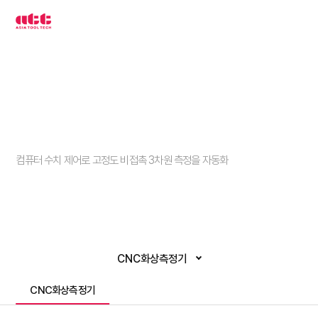
3
차
원
측
정
기
아
시
아
툴
텍
CNC화상측정기
컴퓨터 수치 제어로 고정도 비접촉 3차원 측정을 자동화
CNC화상측정기
CNC화상측정기