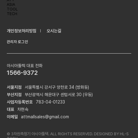
개인정보처리방침
오시는길
관리자 로그인
아시아툴텍 대표 전화
1566-9372
서울지점
서울특별시 강서구 양천로 34 (방화동)
부산지점
부산광역시 해운대구 센텀서로 30 (우동)
사업자등록번호
783-04-01233
대표
차현숙
이메일
attmallsales@gmail.com
© 3차원측정기 아시아툴텍. ALL RIGHTS RESERVED. DESIGNED BY
HL-S