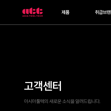
3
제품
취급브랜
차
원
측
정
기
아
시
아
툴
텍
고객센터
아시아툴텍의 새로운 소식을 알려드립니다.