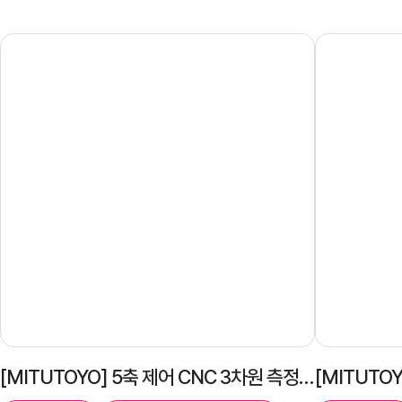
[MITUTOYO] 5축 제어 CNC 3차원 측정기 후기의 건!(with REVO)