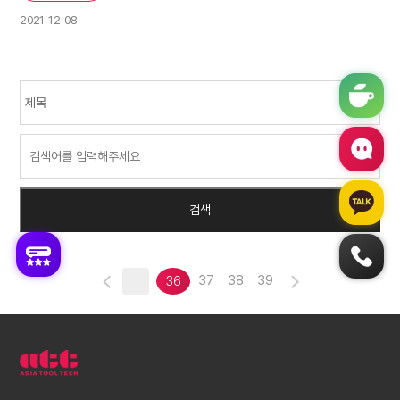
2021-12-08
37
38
39
36