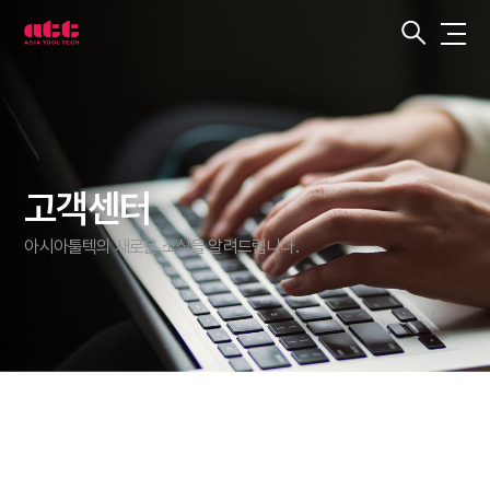
3
차
원
측
정
기
아
시
아
툴
텍
고객센터
아시아툴텍의 새로운 소식을 알려드립니다.