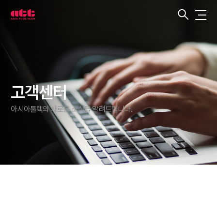
3
차
원
측
정
기
아
시
아
툴
텍
고객센터
아시아툴텍의 새로운 소식을 알려드립니다.