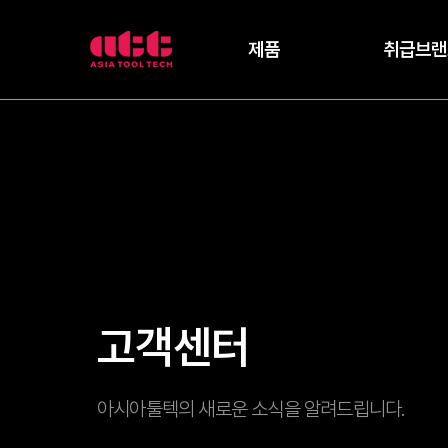
3
제품
취급브랜
차
원
측
정
기
아
시
아
툴
텍
고객센터
아시아툴텍의 새로운 소식을 알려드립니다.