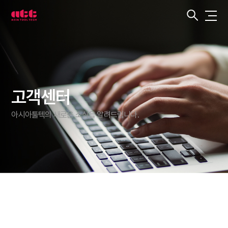
3
차
원
측
정
기
아
시
아
툴
텍
고객센터
아시아툴텍의 새로운 소식을 알려드립니다.