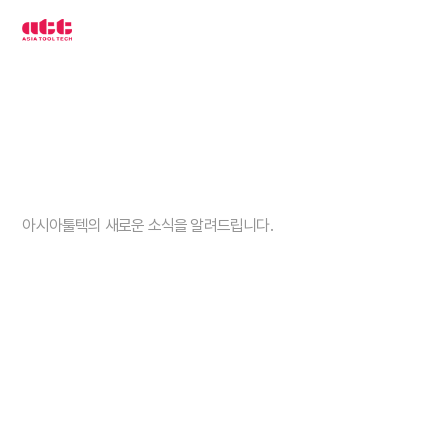
3
차
원
측
정
기
아
시
아
툴
텍
고객센터
아시아툴텍의 새로운 소식을 알려드립니다.