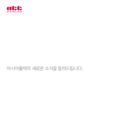
3
차
원
측
정
기
아
시
아
툴
텍
고객센터
아시아툴텍의 새로운 소식을 알려드립니다.