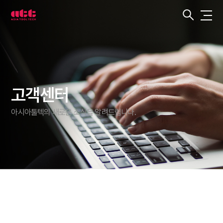
3
차
원
측
정
기
아
시
아
툴
텍
고객센터
아시아툴텍의 새로운 소식을 알려드립니다.