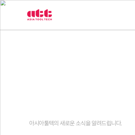
3
제품
취급브랜
차
원
측
정
기
아
시
아
툴
텍
고객센터
아시아툴텍의 새로운 소식을 알려드립니다.