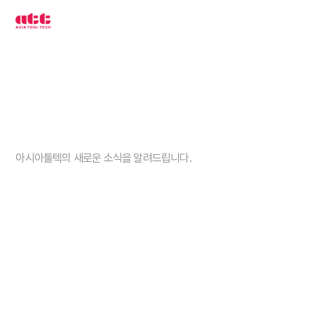
3
차
원
측
정
기
아
시
아
툴
텍
고객센터
아시아툴텍의 새로운 소식을 알려드립니다.