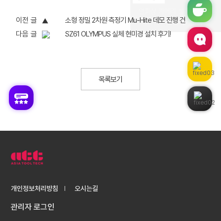
열화상 카메라 설치 후기!
|
이전 글
소형 정밀 2차원 측정기 Mu-Hite 데모 진행 건
작성자
아시아툴텍
다음 글
SZ61 OLYMPUS 실체 현미경 설치 후기!
목록보기
개인정보처리방침
오시는길
관리자 로그인