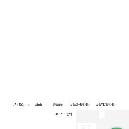
#R450pro
#infrec
#열화상
#열화상카메라
#열감지카메라
#아시아툴텍
R450 Pro INFREC
[출처]