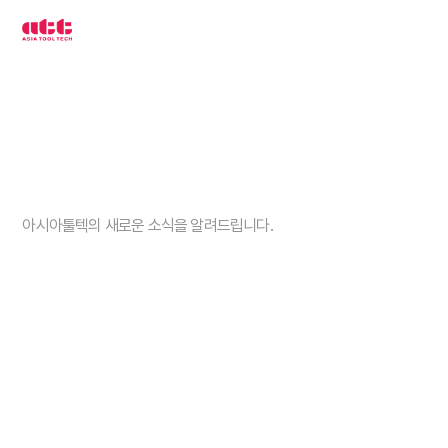
3
차
원
측
정
기
아
시
아
툴
텍
고객센터
아시아툴텍의 새로운 소식을 알려드립니다.