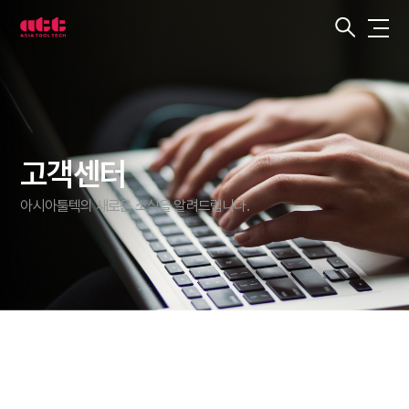
3
차
원
측
정
기
아
시
아
툴
텍
고객센터
아시아툴텍의 새로운 소식을 알려드립니다.