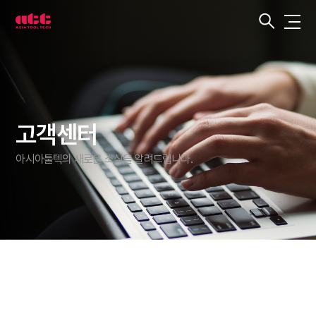
3
차
원
측
정
기
아
시
아
툴
텍
고객센터
아시아툴텍의 새로운 소식을 알려드립니다.