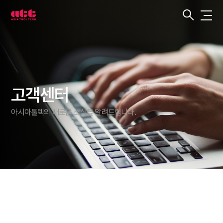
3
차
원
측
정
기
아
시
아
툴
텍
고객센터
아시아툴텍의 새로운 소식을 알려드립니다.