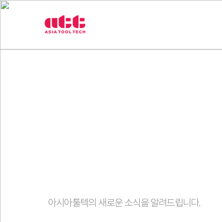
3
제품
취급브랜
차
원
측
정
기
아
시
아
툴
텍
고객센터
아시아툴텍의 새로운 소식을 알려드립니다.