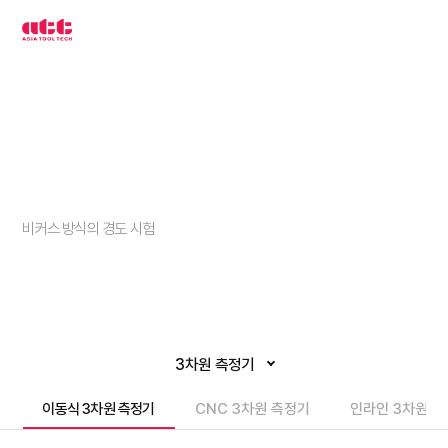
3
차
원
측
정
기
아
시
아
툴
텍
경도계
비커스 방식의 경도 시험
3차원 측정기
이동식 3차원 측정기
CNC 3차원 측정기
인라인 3차원 