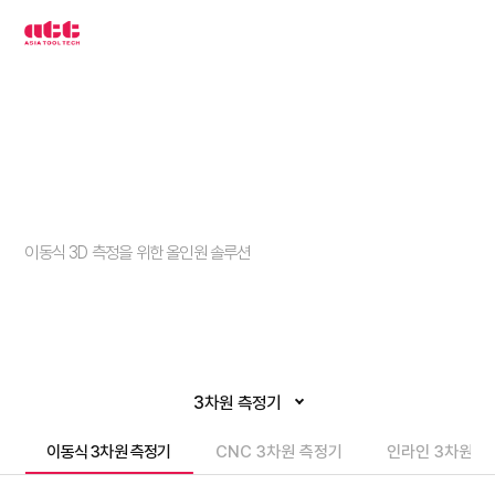
3
차
원
측
정
기
아
시
아
툴
텍
이동식 3차원 측정기
이동식 3D 측정을 위한 올인원 솔루션
3차원 측정기
이동식 3차원 측정기
CNC 3차원 측정기
인라인 3차원 