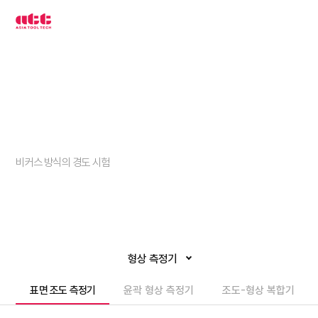
3
차
원
측
정
기
아
시
아
툴
텍
경도계
비커스 방식의 경도 시험
형상 측정기
표면 조도 측정기
윤곽 형상 측정기
조도-형상 복합기