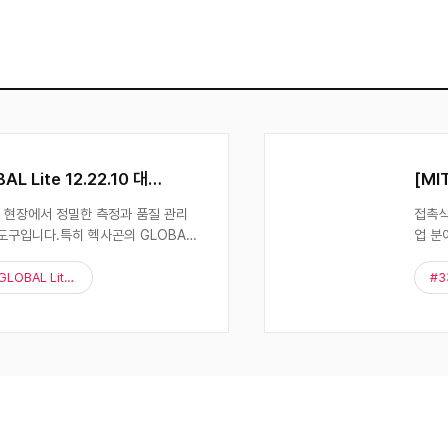
[MITUTOYO] MITUTOYO CMM "CRYSTA-APEX V9208" (접촉식 3차원 측정기)
YSTA-APEX V9208은 다양한 산
MI
을 수행합니다. 제품의 품질 관리, 설
친화
 도구로 자리 �
수한
#CRYSTA-APEX V9208