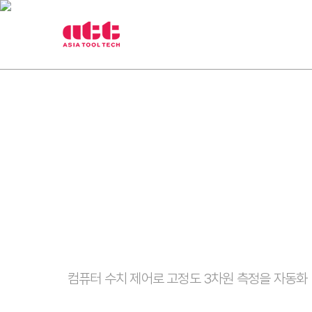
3
제품
취급브랜
차
원
측
정
기
아
시
아
툴
텍
CNC 3차원 측정기
컴퓨터 수치 제어로 고정도 3차원 측정을 자동화