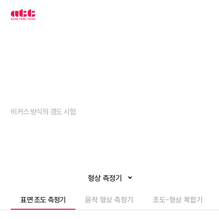
3
차
원
측
정
기
아
시
아
툴
텍
경도계
비커스 방식의 경도 시험
형상 측정기
표면 조도 측정기
윤곽 형상 측정기
조도-형상 복합기