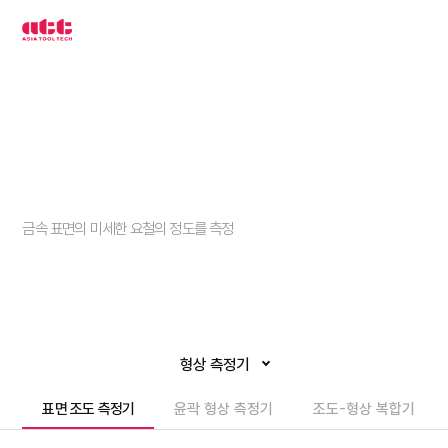
3
차
원
측
정
기
아
시
아
툴
텍
표면 조도 측정기
금속 표면의 미세한 요철의 정도를 측정
형상 측정기
표면 조도 측정기
윤곽 형상 측정기
조도-형상 복합기